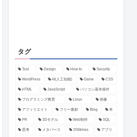
タグ
Tool
Design
How to
Security
WordPress
AI(人工知能)
Game
CSS
HTML
JavaScript
パソコン基本操作
プログラミング教育
Linux
画像
アフィリエイト
フリー素材
Blog
本
PR
3Dモデル
Web制作
SQL
思考
メタバース
256times
アプリ