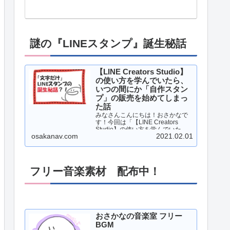
謎の『LINEスタンプ』誕生秘話
【LINE Creators Studio】
の使い方を学んでいたら、
いつの間にか「自作スタン
プ」の販売を始めてしまっ
た話
みなさんこんにちは！おさかなで
す！今回は「【LINE Creators
Studio】の使い方を学んでいた
osakanav.com
2021.02.01
ら、いつの間にか「自作スタン
プ」の販売を始めてしまった話」
について、書いていこうと思いま
す！それでは、レッツゴー！！…
フリー音楽素材 配布中！
おさかなの音楽室 フリー
BGM