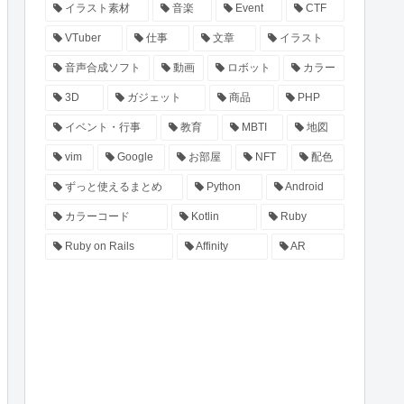
イラスト素材
音楽
Event
CTF
VTuber
仕事
文章
イラスト
音声合成ソフト
動画
ロボット
カラー
3D
ガジェット
商品
PHP
イベント・行事
教育
MBTI
地図
vim
Google
お部屋
NFT
配色
ずっと使えるまとめ
Python
Android
カラーコード
Kotlin
Ruby
Ruby on Rails
Affinity
AR