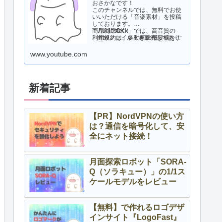
おさかなです！
このチャンネルでは、無料でお使
いいただける「音楽素材」を投稿
しております。
商用利用OK！
「Audiostock」では、高音質の
利用規約は、各動画の概要欄をご
「wavファイル」を販売しており
参照ください。
ますので、気になる方は是非ご活
用ください！
www.youtube.com
新着記事
【PR】NordVPNの使い方
は？通信を暗号化して、安
全にネット接続！
月面探索ロボット「SORA-
Q（ソラキュー）」の1/1ス
ケールモデルをレビュー
【無料】で作れるロゴデザ
インサイト『LogoFast』