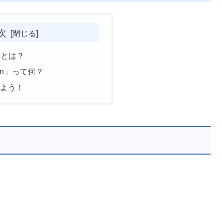
次
」とは？
tion」って何？
みよう！