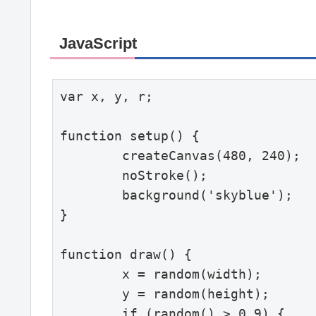
JavaScript
var x, y, r;

function setup() {

	createCanvas(480, 240);

	noStroke();

	background('skyblue');

}

function draw() {

	x = random(width);

	y = random(height);

	if (random() > 0.9) {
