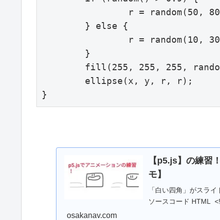
		r = random(50, 80);

	} else {

		r = random(10, 30);

	}

	fill(255, 255, 255, random(30, 250));

	ellipse(x, y, r, r);

}
【p5.js】の
モ】
「白い四角」がスライ
osakanav.com