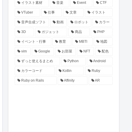
イラスト素材
音楽
Event
CTF
VTuber
仕事
文章
イラスト
音声合成ソフト
動画
ロボット
カラー
3D
ガジェット
商品
PHP
イベント・行事
教育
MBTI
地図
vim
Google
お部屋
NFT
配色
ずっと使えるまとめ
Python
Android
カラーコード
Kotlin
Ruby
Ruby on Rails
Affinity
AR