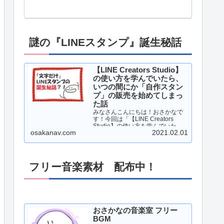
謎の『LINEスタンプ』誕生秘話
【LINE Creators Studio】
の使い方を学んでいたら、
いつの間にか「自作スタン
プ」の販売を始めてしまっ
た話
みなさんこんにちは！おさかなで
す！今回は「【LINE Creators
Studio】の使い方を学んでいた
osakanav.com
2021.02.01
ら、いつの間にか「自作スタン
プ」の販売を始めてしまった話」
について、書いていこうと思いま
す！それでは、レッツゴー！！…
フリー音楽素材 配布中！
おさかなの音楽室 フリー
BGM