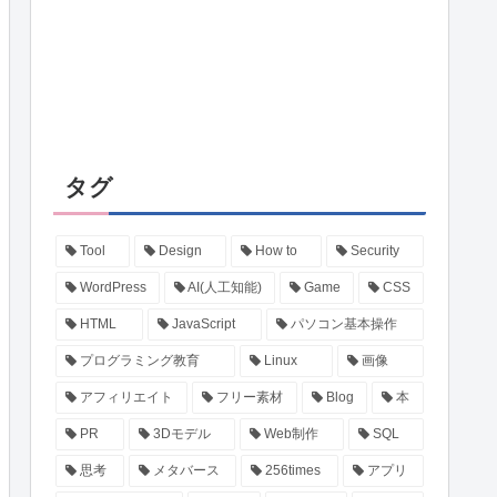
タグ
Tool
Design
How to
Security
WordPress
AI(人工知能)
Game
CSS
HTML
JavaScript
パソコン基本操作
プログラミング教育
Linux
画像
アフィリエイト
フリー素材
Blog
本
PR
3Dモデル
Web制作
SQL
思考
メタバース
256times
アプリ