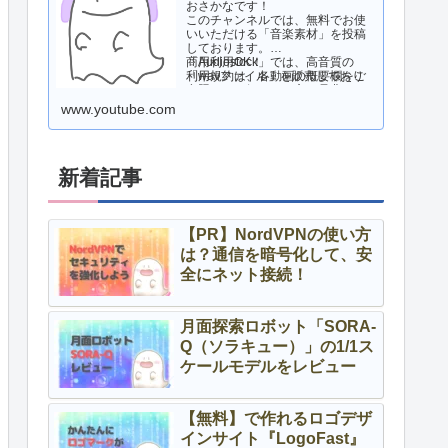
おさかなです！
このチャンネルでは、無料でお使
いいただける「音楽素材」を投稿
しております。
商用利用OK！
「Audiostock」では、高音質の
利用規約は、各動画の概要欄をご
「wavファイル」を販売しており
参照ください。
ますので、気になる方は是非ご活
用ください！
www.youtube.com
新着記事
【PR】NordVPNの使い方
は？通信を暗号化して、安
全にネット接続！
月面探索ロボット「SORA-
Q（ソラキュー）」の1/1ス
ケールモデルをレビュー
【無料】で作れるロゴデザ
インサイト『LogoFast』