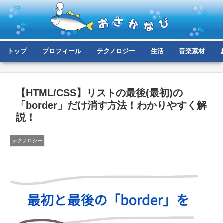
トップ
プロフィール
テクノロジー
生活
音楽素材
【HTML/CSS】リストの最後(最初)の
「border」だけ消す方法！わかりやすく解
説！
テクノロジー