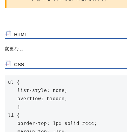
HTML
変更なし
CSS
ul {

　　list-style: none;

　　overflow: hidden;

　　}

li {

　　border-top: 1px solid #ccc;

　　margin-top: -1px;
