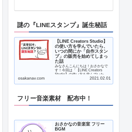
謎の『LINEスタンプ』誕生秘話
【LINE Creators Studio】
の使い方を学んでいたら、
いつの間にか「自作スタン
プ」の販売を始めてしまっ
た話
みなさんこんにちは！おさかなで
す！今回は「【LINE Creators
Studio】の使い方を学んでいた
osakanav.com
2021.02.01
ら、いつの間にか「自作スタン
プ」の販売を始めてしまった話」
について、書いていこうと思いま
す！それでは、レッツゴー！！…
フリー音楽素材 配布中！
おさかなの音楽室 フリー
BGM