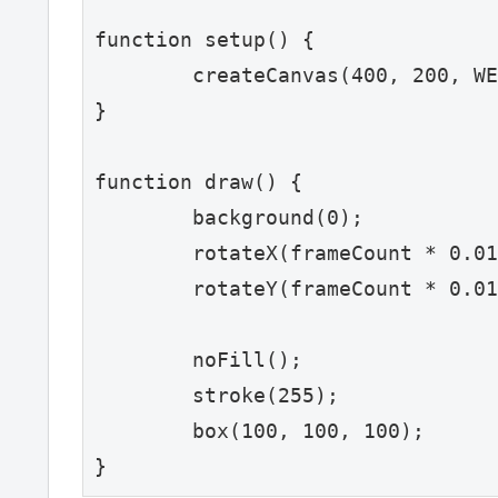
function setup() {

	createCanvas(400, 200, WEBGL);

}

function draw() {

	background(0);

	rotateX(frameCount * 0.01);

	rotateY(frameCount * 0.01);

	noFill();

	stroke(255);

	box(100, 100, 100);

}