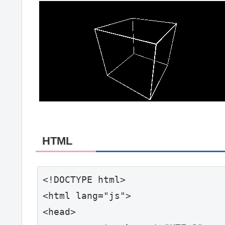
HTML
<!DOCTYPE html>

<html lang="js">

<head>
