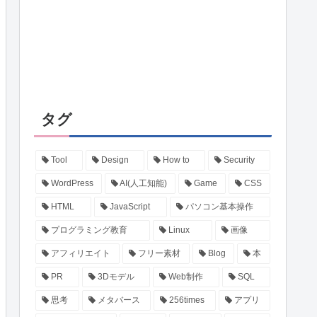
タグ
Tool
Design
How to
Security
WordPress
AI(人工知能)
Game
CSS
HTML
JavaScript
パソコン基本操作
プログラミング教育
Linux
画像
アフィリエイト
フリー素材
Blog
本
PR
3Dモデル
Web制作
SQL
思考
メタバース
256times
アプリ