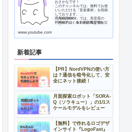
おさかなです！
このチャンネルでは、無料でお使
いいただける「音楽素材」を投稿
しております。
商用利用OK！
「Audiostock」では、高音質の
利用規約は、各動画の概要欄をご
「wavファイル」を販売しており
参照ください。
ますので、気になる方は是非ご活
用ください！
www.youtube.com
新着記事
【PR】NordVPNの使い方
は？通信を暗号化して、安
全にネット接続！
月面探索ロボット「SORA-
Q（ソラキュー）」の1/1ス
ケールモデルをレビュー
【無料】で作れるロゴデザ
インサイト『LogoFast』