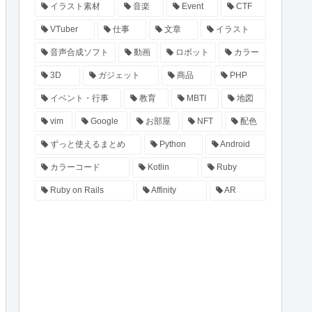
イラスト素材
音楽
Event
CTF
VTuber
仕事
文章
イラスト
音声合成ソフト
動画
ロボット
カラー
3D
ガジェット
商品
PHP
イベント・行事
教育
MBTI
地図
vim
Google
お部屋
NFT
配色
ずっと使えるまとめ
Python
Android
カラーコード
Kotlin
Ruby
Ruby on Rails
Affinity
AR