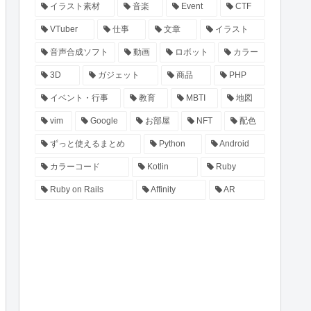
イラスト素材
音楽
Event
CTF
VTuber
仕事
文章
イラスト
音声合成ソフト
動画
ロボット
カラー
3D
ガジェット
商品
PHP
イベント・行事
教育
MBTI
地図
vim
Google
お部屋
NFT
配色
ずっと使えるまとめ
Python
Android
カラーコード
Kotlin
Ruby
Ruby on Rails
Affinity
AR