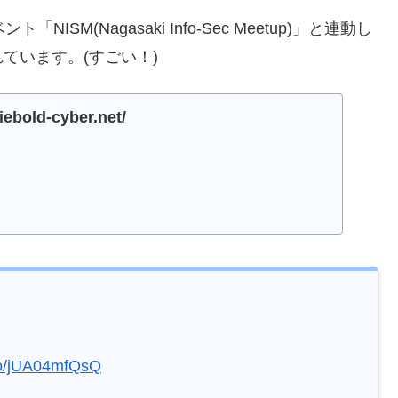
NISM(Nagasaki Info-Sec Meetup)」と連動し
ています。(すごい！)
siebold-cyber.net/
.co/jUA04mfQsQ