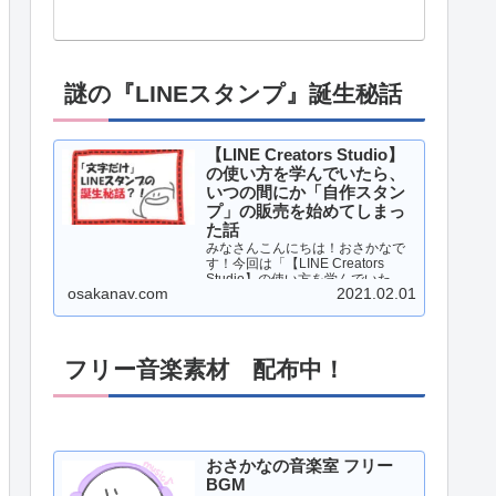
謎の『LINEスタンプ』誕生秘話
【LINE Creators Studio】
の使い方を学んでいたら、
いつの間にか「自作スタン
プ」の販売を始めてしまっ
た話
みなさんこんにちは！おさかなで
す！今回は「【LINE Creators
Studio】の使い方を学んでいた
osakanav.com
2021.02.01
ら、いつの間にか「自作スタン
プ」の販売を始めてしまった話」
について、書いていこうと思いま
す！それでは、レッツゴー！！…
フリー音楽素材 配布中！
おさかなの音楽室 フリー
BGM