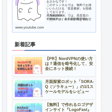
おさかなです！
このチャンネルでは、無料でお使
いいただける「音楽素材」を投稿
しております。
商用利用OK！
「Audiostock」では、高音質の
利用規約は、各動画の概要欄をご
「wavファイル」を販売しており
参照ください。
ますので、気になる方は是非ご活
用ください！
www.youtube.com
新着記事
【PR】NordVPNの使い方
は？通信を暗号化して、安
全にネット接続！
月面探索ロボット「SORA-
Q（ソラキュー）」の1/1ス
ケールモデルをレビュー
【無料】で作れるロゴデザ
インサイト『LogoFast』