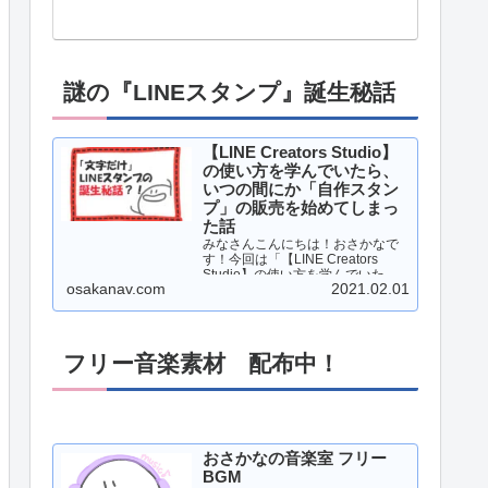
謎の『LINEスタンプ』誕生秘話
【LINE Creators Studio】
の使い方を学んでいたら、
いつの間にか「自作スタン
プ」の販売を始めてしまっ
た話
みなさんこんにちは！おさかなで
す！今回は「【LINE Creators
Studio】の使い方を学んでいた
osakanav.com
2021.02.01
ら、いつの間にか「自作スタン
プ」の販売を始めてしまった話」
について、書いていこうと思いま
す！それでは、レッツゴー！！…
フリー音楽素材 配布中！
おさかなの音楽室 フリー
BGM