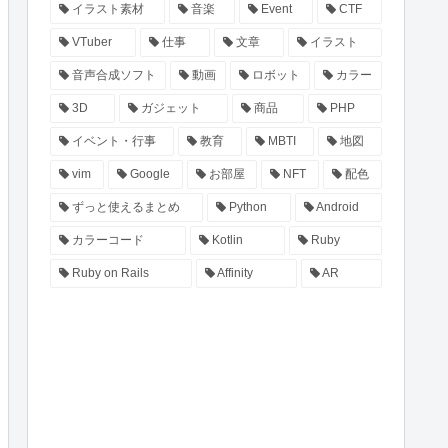
イラスト素材
音楽
Event
CTF
VTuber
仕事
文章
イラスト
音声合成ソフト
動画
ロボット
カラー
3D
ガジェット
商品
PHP
イベント・行事
教育
MBTI
地図
vim
Google
お部屋
NFT
配色
ずっと使えるまとめ
Python
Android
カラーコード
Kotlin
Ruby
Ruby on Rails
Affinity
AR