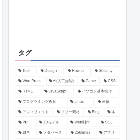
タグ
Tool
Design
How to
Security
WordPress
AI(人工知能)
Game
CSS
HTML
JavaScript
パソコン基本操作
プログラミング教育
Linux
画像
アフィリエイト
フリー素材
Blog
本
PR
3Dモデル
Web制作
SQL
思考
メタバース
256times
アプリ