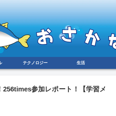
ル
テクノロジー
生活
56times参加レポート！【学習メ