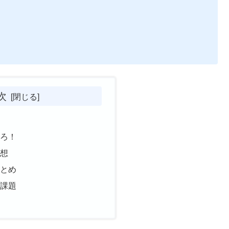
次
ころ！
感想
まとめ
の課題