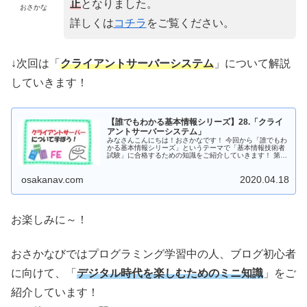
止
となりました。
おさかな
詳しくは
コチラ
をご覧ください。
↓次回は「
クライアントサーバーシステム
」について解説
していきます！
【誰でもわかる基本情報シリーズ】28.「クライ
アントサーバーシステム」
みなさんこんにちは！おさかなです！ 今回から「誰でもわ
かる基本情報シリーズ」というテーマで「基本情報技術者
試験」に合格するための知識をご紹介していきます！ 第28
は「クライアントサーバーシステム」について、書いてい
こうと思います...
osakanav.com
2020.04.18
お楽しみに～！
おさかなびではプログラミング学習中の人、ブログ初心者
に向けて、「
デジタル時代を楽しむためのミニ知識
」をご
紹介しています！