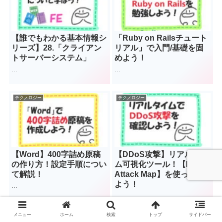
【誰でもわかる基本情報シ
「Ruby on Railsチュート
リーズ】28.「クライアン
リアル」で入門/基礎を固
トサーバーシステム」
めよう！
...
...
テクノロジー
テクノロジー
【Word】400字詰め原稿
【DDoS攻撃】リアルタイ
の作り方！設定手順につい
ム可視化ツール！【Digital
て解説！
Attack Map】を使ってみ
よう！
...
...
メニュー
ホーム
検索
トップ
サイドバー