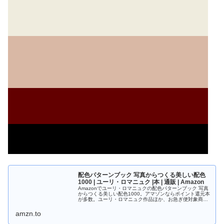
配色パターンブック 写真からつくる美しい配色
1000 | ユーリ・ロマニュク |本 | 通販 | Amazon
Amazonでユーリ・ロマニュクの配色パターンブック 写真
からつくる美しい配色1000。アマゾンならポイント還元本
が多数。ユーリ・ロマニュク作品ほか、お急ぎ便対象商品
は当日お届けも可能。また配色パターンブック 写真からつ
くる美しい配色1000もアマゾン配送商品なら通常配送無
amzn.to
料。