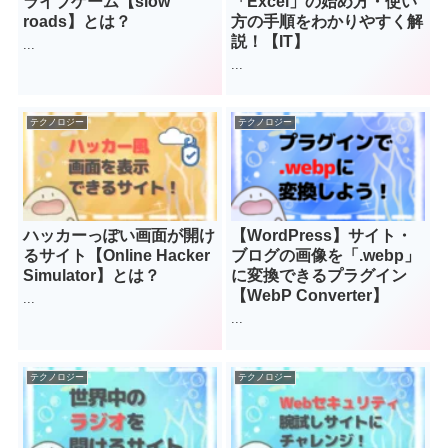
ライブゲーム【slow
「Excel」の始め方・使い
roads】とは？
方の手順をわかりやすく解
説！【IT】
...
...
テクノロジー
テクノロジー
ハッカーっぽい画面が開け
【WordPress】サイト・
るサイト【Online Hacker
ブログの画像を「.webp」
Simulator】とは？
に変換できるプラグイン
【WebP Converter】
...
...
テクノロジー
テクノロジー