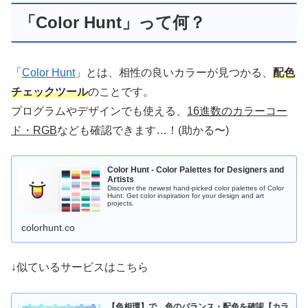
「Color Hunt」って何？
「
Color Hunt
」とは、相性の良いカラーが見つかる、
配色
チェックツール
のことです。
プログラムやデザインでも使える、
16進数のカラーコー
ド・RGB
なども確認できます…！(助かる〜)
Color Hunt - Color Palettes for Designers and
Artists
Discover the newest hand-picked color palettes of Color
Hunt. Get color inspiration for your design and art
projects.
colorhunt.co
↓似ているサービスはこちら
【色相環】で、色のバランス・配色を確認【カラ