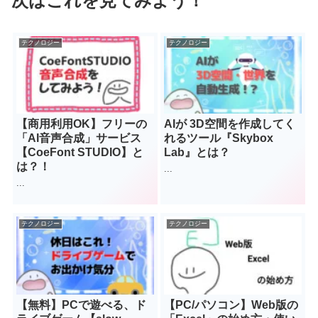
次はこれを見てみよう！
テクノロジー
テクノロジー
【商用利用OK】フリーの
AIが 3D空間を作成してく
「AI音声合成」サービス
れるツール『Skybox
【CoeFont STUDIO】と
Lab』とは？
は？！
...
...
テクノロジー
テクノロジー
【無料】PCで遊べる、ド
【PC/パソコン】Web版の