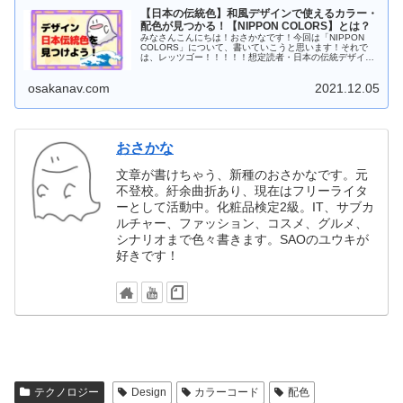
【日本の伝統色】和風デザインで使えるカラー・
配色が見つかる！【NIPPON COLORS】とは？
みなさんこんにちは！おさかなです！今回は「NIPPON
COLORS」について、書いていこうと思います！それで
は、レッツゴー！！！！！想定読者・日本の伝統デザイン
をしたい方・和風サイトを検討中の方・日本風の配色を
知...
osakanav.com
2021.12.05
おさかな
文章が書けちゃう、新種のおさかなです。元
不登校。紆余曲折あり、現在はフリーライタ
ーとして活動中。化粧品検定2級。IT、サブカ
ルチャー、ファッション、コスメ、グルメ、
シナリオまで色々書きます。SAOのユウキが
好きです！
テクノロジー
Design
カラーコード
配色