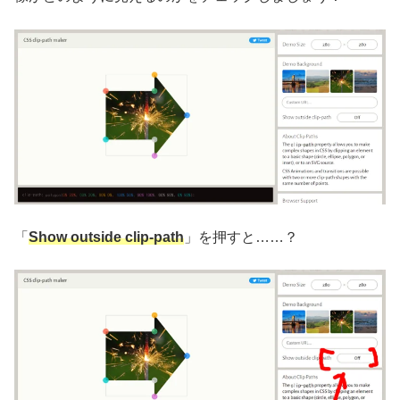
「
Show outside clip-path
」を押すと……？