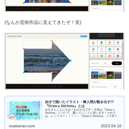
(なんか芸術作品に見えてきたぞ！笑)
自分で描いたイラスト・棒人間が動き出す!?
『Draw a Stickma』とは
みなさんこんにちは！おさかなです！今回は『Draw a
Stickma』について、書いていこうと思います！それで
は、レッツゴー！！！！！『Draw a Stickma』って何？
『Draw a Stickma...
osakanav.com
2023.04.10