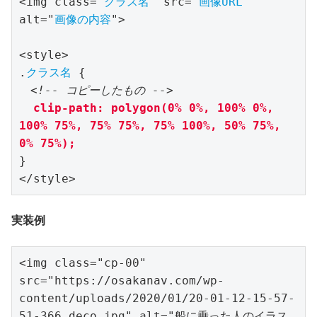
<img class="
クラス名
" src="
画像URL
" 
alt="
画像の内容
">

<style>

.
クラス名
 {

<!-- コピーしたもの -->
clip-path: polygon(0% 0%, 100% 0%, 
100% 75%, 75% 75%, 75% 100%, 50% 75%, 
0% 75%);
}

</style>
実装例
<img class="cp-00" 
src="https://osakanav.com/wp-
content/uploads/2020/01/20-01-12-15-57-
51-366_deco.jpg" alt="船に乗った人のイラス