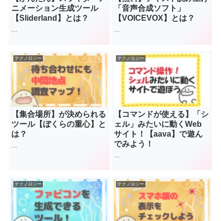
ニメーション生成ツール
「音声合成ソフト」
【Sliderland】とは？
【VOICEVOX】とは？
...
...
テクノロジー
テクノロジー
【集合場所】が決められる
【コマンドが使える】「シ
ツール【ぼくらの重心】と
ェル」みたいに動くWeb
は？
サイト！【aava】で遊ん
でみよう！
...
...
テクノロジー
テクノロジー