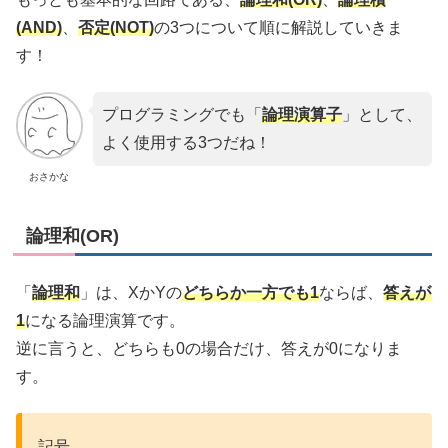
(AND)
、
否定(NOT)
の3つについて順に解説していきま
す！
プログラミングでも「
論理演算子
」として、
よく使用する3つだね！
おさかな
論理和(OR)
「
論理和
」は、XかYの
どちらか一方でも1
ならば、
答えが
1
になる論理演算です。
逆に言うと、どちらも0の場合だけ、答えが0になりま
す。
記号