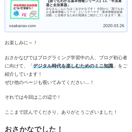
【誰でもわかる基本情報シリーズ】13.「半加算
器と全加算器」
みなさんこんにちは！おさかなです！ 今回から「誰でもわ
かる基本情報シリーズ」というテーマで「基本情報技術者
試験」に合格するための知識をご紹介していきます！ 第13
弾は「半加算器と全加算器」について、書いていこうと思
います！ ...
osakanav.com
2020.03.26
お楽しみに～！
おさかなびではプログラミング学習中の人、ブログ初心者
に向けて、「
デジタル時代を楽しむためのミニ知識
」をご
紹介しています！
ぜひ他のページも覗いてみてください…！
それでは今回はこの辺で！
ここまで読んでくださり、ありがとうございました！
おさかなでした！