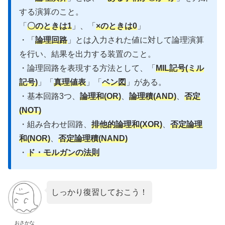
する演算のこと。
「
〇のときは1
」、「
×のときは0
」
・「
論理回路
」とは入力された値に対して論理演算
を行い、結果を出力する装置のこと。
・論理回路を表現する方法として、「
MIL記号(ミル
記号)
」「
真理値表
」「
ベン図
」がある。
・基本回路3つ、
論理和(OR)
、
論理積(AND)
、
否定
(NOT)
・組み合わせ回路、
排他的論理和(XOR)
、
否定論理
和(NOR)
、
否定論理積(NAND)
・
ド・モルガンの法則
しっかり復習しておこう！
おさかな