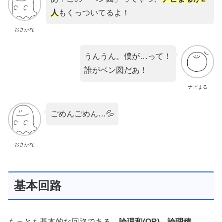
人
もくっついてるよ！
おさかな
うんうん。僕が…って！
誰がベン図だあ！
ナビまる
ごめんごめん…💦
おさかな
基本回路
もっとも基本的な回路である、
論理和(OR)
、
論理積