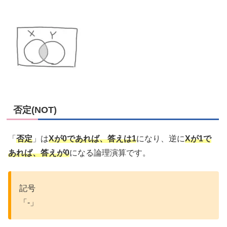
否定(NOT)
「
否定
」は
Xが0であれば、答えは1
になり、逆に
Xが1で
あれば、答えが0
になる論理演算です。
記号
「-」