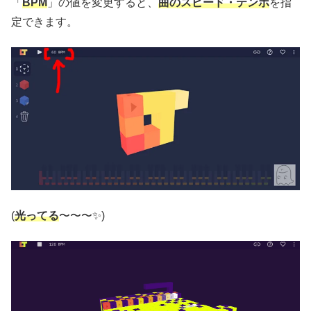
「
BPM
」の値を変更すると、
曲のスピード・テンポ
を指
定できます。
(
光ってる
〜〜〜✨)