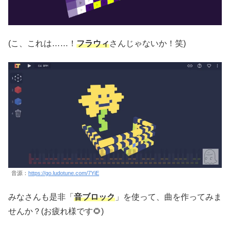
(こ、これは……！
フラウィ
さんじゃないか！笑)
音源：
https://go.ludotune.com/7YiE
みなさんも是非「
音ブロック
」を使って、曲を作ってみま
せんか？(お疲れ様です🌻)