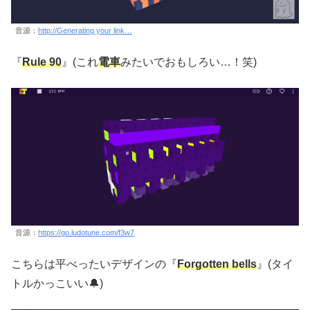
音源：
http://Generating your link…
『
Rule 90
』(これ
電車
みたいでおもしろい…！笑)
音源：
https://go.ludotune.com/f3w7
こちらは平べったいデザインの『
Forgotten bells
』(タイ
トルかっこいい🔔)