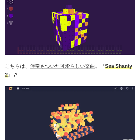
こちらは、
伴奏もついた可愛らしい楽曲
。『
Sea Shanty
2
』🎵