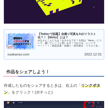
【Twitterで話題】自撮り写真をAIがイラスト
化？！【Meitu】とは？
みなさんこんにちは！おさかなです！今回は「Meitu」につ
いて、書いていこうと思います！それでは、レッツゴ
ー！！！！！想定読者・自撮り・顔写真を「イラスト化」
したい方・AIが写真をイラスト化してくれるアプリを探し
て...
osakanav.com
2022.12.01
作品をシェアしよう！
作成したものをシェアするときは、右上の「
リンクボタ
ン
」をクリック！(ポチっと)