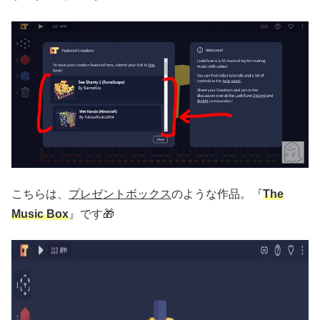
こちらは、
プレゼントボックス
のような作品。『
The
Music Box
』です🎁