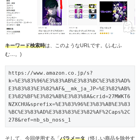
キーワード検索
時
は、このようなURLです。(ふむふ
む…。)
https://www.amazon.co.jp/s?
k=%E3%83%96%E3%83%AB%E3%83%BC%E3%83%AD%
E3%83%83%E3%82%AF&__mk_ja_JP=%E3%82%AB%
E3%82%BF%E3%82%AB%E3%83%8A&crid=27MWKT6
NZXCHU&sprefix=%E3%83%96%E3%83%AB%E3%83
%BC%E3%83%AD%E3%83%83%E3%82%AF%2Caps%2C
278&ref=nb_sb_noss_1
そして、今回使用する「
パラメータ
（
怪しい商品を除外す