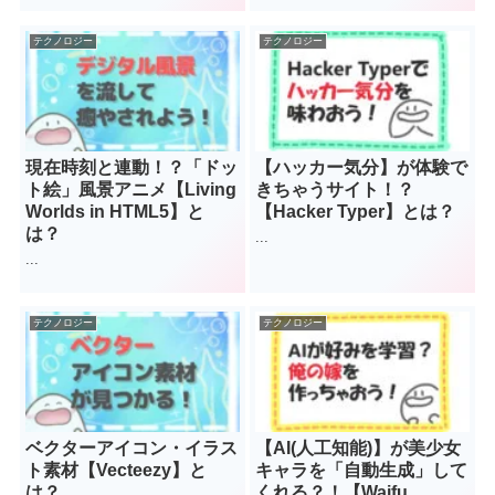
テクノロジー
テクノロジー
現在時刻と連動！？「ドッ
【ハッカー気分】が体験で
ト絵」風景アニメ【Living
きちゃうサイト！？
Worlds in HTML5】と
【Hacker Typer】とは？
は？
...
...
テクノロジー
テクノロジー
ベクターアイコン・イラス
【AI(人工知能)】が美少女
ト素材【Vecteezy】と
キャラを「自動生成」して
は？
くれる？！【Waifu