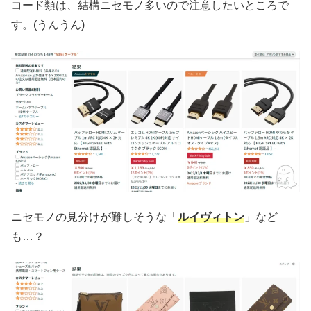
コード類は、結構ニセモノ多い
ので注意したいところで
す。(うんうん)
ニセモノの見分けが難しそうな「
ルイヴィトン
」など
も…？