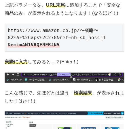
上記パラメータを、
URL末尾
に追加することで「
安全な
商品のみ
」が表示されるようになります！(なるほど！)
https://www.amazon.co.jp/
〜省略〜
82%AF%2Caps%2C278&ref=nb_sb_noss_1
&emi=AN1VRQENFRJN5
実際に入力
してみると…？(Enter！)
こんな感じで、先ほどとは違う「
検索結果
」が表示されま
した！(おお！)