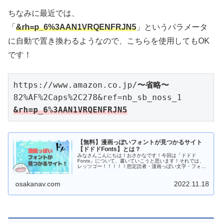
ちなみに最近では、
「
&rh=p_6%3AAN1VRQENFRJN5
」というパラメータ
に自動で置き換わるようなので、こちらを使用してもOK
です！
https://www.amazon.co.jp/
〜省略〜
82%AF%2Caps%2C278&ref=nb_sb_noss_1
&rh=p_6%3AAN1VRQENFRJN5
【無料】漫画っぽいフォントが見つかるサイト
【ドドドFonts】とは？
みなさんこんにちは！おさかなです！今回は「ドドド
Fonts」について、書いていこうと思います！それでは、
レッツゴー！！！！！想定読者・漫画っぽい文字・フォン
トを探している方・ドドドやカキーンなどの、効果音フォ
ントを...
osakanav.com
2022.11.18