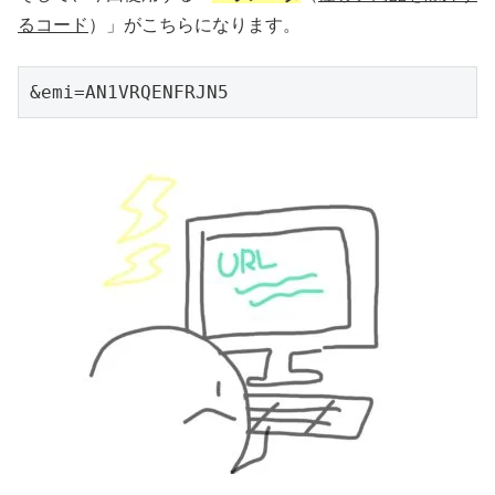
るコード
）」がこちらになります。
&emi=AN1VRQENFRJN5