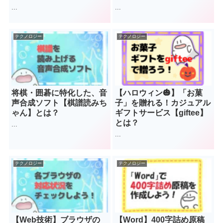
...
...
テクノロジー
テクノロジー
将棋・囲碁に特化した、音
【ハロウィン🎃】「お菓
声合成ソフト【棋譜読みち
子」を贈れる！カジュアル
ゃん】とは？
ギフトサービス【giftee】
とは？
...
...
テクノロジー
テクノロジー
【Web技術】ブラウザの
【Word】400字詰め原稿