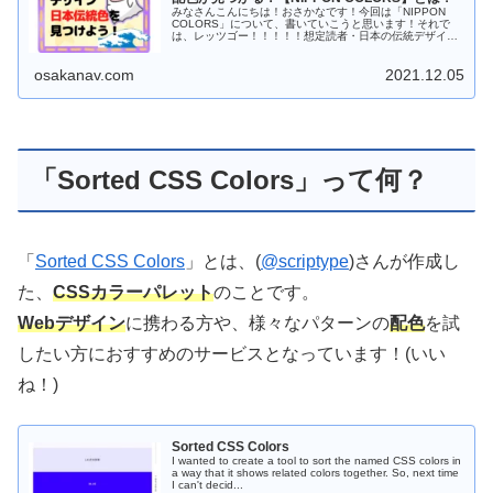
みなさんこんにちは！おさかなです！今回は「NIPPON
COLORS」について、書いていこうと思います！それで
は、レッツゴー！！！！！想定読者・日本の伝統デザイン
をしたい方・和風サイトを検討中の方・日本風の配色を
知...
osakanav.com
2021.12.05
「Sorted CSS Colors」って何？
「
Sorted CSS Colors
」とは、(
@scriptype
)さんが作成し
た、
CSSカラーパレット
のことです。
Webデザイン
に携わる方や、様々なパターンの
配色
を試
したい方におすすめのサービスとなっています！(いい
ね！)
Sorted CSS Colors
I wanted to create a tool to sort the named CSS colors in
a way that it shows related colors together. So, next time
I can't decid...