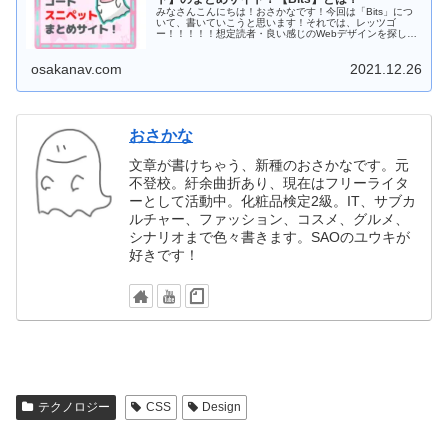
みなさんこんにちは！おさかなです！今回は「Bits」につ
いて、書いていこうと思います！それでは、レッツゴ
ー！！！！！想定読者・良い感じのWebデザインを探して
いる方・コードスニペットを探している方・HTML/CSS...
osakanav.com
2021.12.26
おさかな
文章が書けちゃう、新種のおさかなです。元
不登校。紆余曲折あり、現在はフリーライタ
ーとして活動中。化粧品検定2級。IT、サブカ
ルチャー、ファッション、コスメ、グルメ、
シナリオまで色々書きます。SAOのユウキが
好きです！
テクノロジー
CSS
Design