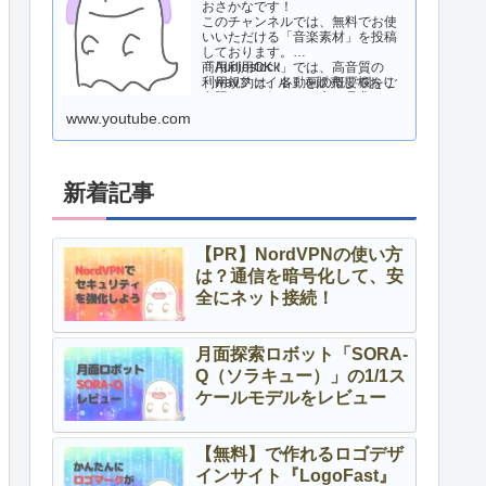
おさかなです！
このチャンネルでは、無料でお使
いいただける「音楽素材」を投稿
しております。
商用利用OK！
「Audiostock」では、高音質の
利用規約は、各動画の概要欄をご
「wavファイル」を販売しており
参照ください。
ますので、気になる方は是非ご活
用ください！
www.youtube.com
新着記事
【PR】NordVPNの使い方
は？通信を暗号化して、安
全にネット接続！
月面探索ロボット「SORA-
Q（ソラキュー）」の1/1ス
ケールモデルをレビュー
【無料】で作れるロゴデザ
インサイト『LogoFast』