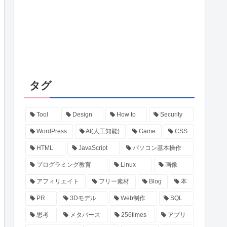
タグ
Tool
Design
How to
Security
WordPress
AI(人工知能)
Game
CSS
HTML
JavaScript
パソコン基本操作
プログラミング教育
Linux
画像
アフィリエイト
フリー素材
Blog
本
PR
3Dモデル
Web制作
SQL
思考
メタバース
256times
アプリ