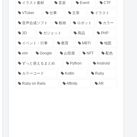
イラスト素材
音楽
Event
CTF
VTuber
仕事
文章
イラスト
音声合成ソフト
動画
ロボット
カラー
3D
ガジェット
商品
PHP
イベント・行事
教育
MBTI
地図
vim
Google
お部屋
NFT
配色
ずっと使えるまとめ
Python
Android
カラーコード
Kotlin
Ruby
Ruby on Rails
Affinity
AR