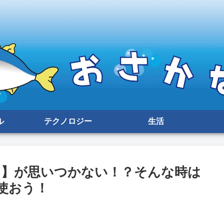
ル
テクノロジー
生活
ア】が思いつかない！？そんな時は
p】を使おう！