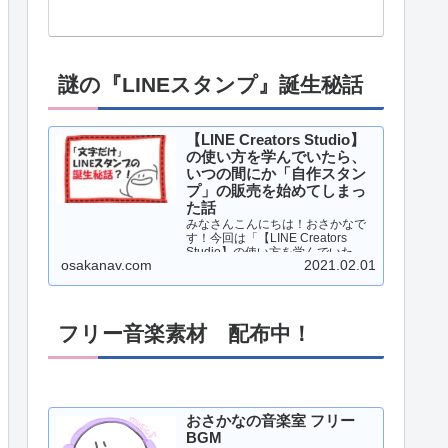
謎の『LINEスタンプ』誕生秘話
【LINE Creators Studio】
の使い方を学んでいたら、
いつの間にか「自作スタン
プ」の販売を始めてしまっ
た話
みなさんこんにちは！おさかなで
す！今回は「【LINE Creators
Studio】の使い方を学んでいた
osakanav.com
2021.02.01
ら、いつの間にか「自作スタン
プ」の販売を始めてしまった話」
について、書いていこうと思いま
す！それでは、レッツゴー！！…
フリー音楽素材 配布中！
おさかなの音楽室 フリー
BGM