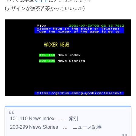
(デザインが無茶苦茶かっこいい…✨)
101-110 News Index … 索引
200-299 News Stories … ニュース記事