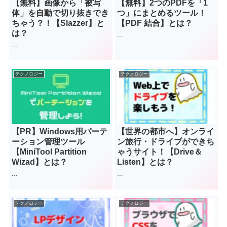
【無料】画像から「被写
【無料】2つのPDFを「1
体」を自動で切り抜きでき
つ」にまとめるツール！
ちゃう？！【Slazzer】と
【PDF 結合】とは？
は？
...
...
テクノロジー
テクノロジー
【PR】Windows用パーテ
【世界の都市へ】オンライ
ーション管理ツール
ン旅行・ドライブができち
【MiniTool Partition
ゃうサイト！【Drive＆
Wizad】とは？
Listen】とは？
...
...
テクノロジー
テクノロジー