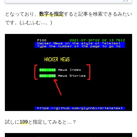
となっており、
数字を指定
すると記事を検索できるみたい
です。(ふむふむ…。)
試しに
109
と指定してみると…？