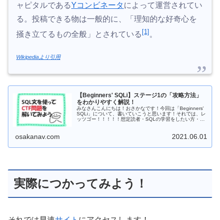
ャピタルである
Yコンビネータ
によって運営されてい
る。投稿できる物は一般的に、「理知的な好奇心を
[1]
掻き立てるもの全般」とされている
。
Wikipediaより引用
【Beginners' SQLi】ステージ1の「攻略方法」
をわかりやすく解説！
みなさんこんにちは！おさかなです！今回は「Beginners'
SQLi」について、書いていこうと思います！それでは、レ
ッツゴー！！！！！想定読者・SQLの学習をしたい方・
CTFの問題を解きたい方・SQLを活用した...
osakanav.com
2021.06.01
実際につかってみよう！
それでは早速
サイト
にアクセスします！