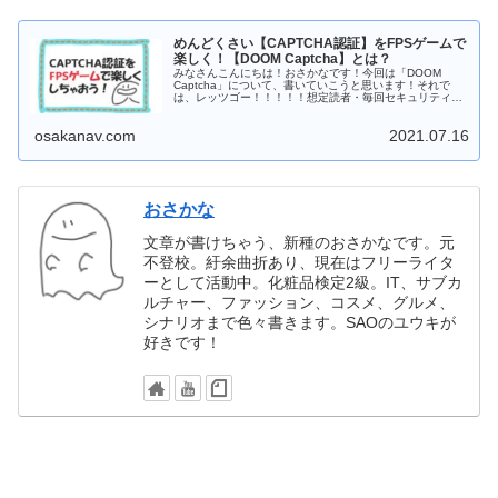
めんどくさい【CAPTCHA認証】をFPSゲームで
楽しく！【DOOM Captcha】とは？
みなさんこんにちは！おさかなです！今回は「DOOM
Captcha」について、書いていこうと思います！それで
は、レッツゴー！！！！！想定読者・毎回セキュリティ認
証するのが面倒な方・画像認証がつまらない方・CAPTC...
osakanav.com
2021.07.16
おさかな
文章が書けちゃう、新種のおさかなです。元
不登校。紆余曲折あり、現在はフリーライタ
ーとして活動中。化粧品検定2級。IT、サブカ
ルチャー、ファッション、コスメ、グルメ、
シナリオまで色々書きます。SAOのユウキが
好きです！