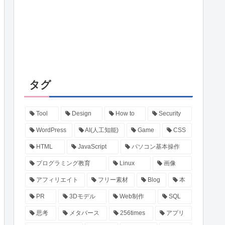
タグ
Tool
Design
How to
Security
WordPress
AI(人工知能)
Game
CSS
HTML
JavaScript
パソコン基本操作
プログラミング教育
Linux
画像
アフィリエイト
フリー素材
Blog
本
PR
3Dモデル
Web制作
SQL
思考
メタバース
256times
アプリ