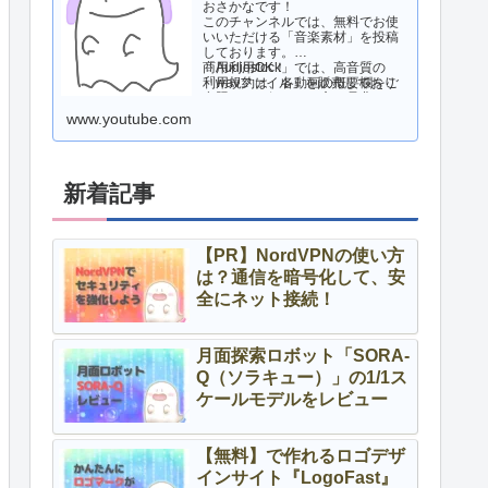
おさかなです！
このチャンネルでは、無料でお使
いいただける「音楽素材」を投稿
しております。
商用利用OK！
「Audiostock」では、高音質の
利用規約は、各動画の概要欄をご
「wavファイル」を販売しており
参照ください。
ますので、気になる方は是非ご活
用ください！
www.youtube.com
新着記事
【PR】NordVPNの使い方
は？通信を暗号化して、安
全にネット接続！
月面探索ロボット「SORA-
Q（ソラキュー）」の1/1ス
ケールモデルをレビュー
【無料】で作れるロゴデザ
インサイト『LogoFast』