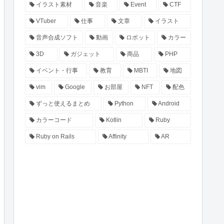
イラスト素材
音楽
Event
CTF
VTuber
仕事
文章
イラスト
音声合成ソフト
動画
ロボット
カラー
3D
ガジェット
商品
PHP
イベント・行事
教育
MBTI
地図
vim
Google
お部屋
NFT
配色
ずっと使えるまとめ
Python
Android
カラーコード
Kotlin
Ruby
Ruby on Rails
Affinity
AR