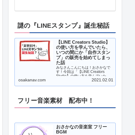
謎の『LINEスタンプ』誕生秘話
【LINE Creators Studio】
の使い方を学んでいたら、
いつの間にか「自作スタン
プ」の販売を始めてしまっ
た話
みなさんこんにちは！おさかなで
す！今回は「【LINE Creators
Studio】の使い方を学んでいた
osakanav.com
2021.02.01
ら、いつの間にか「自作スタン
プ」の販売を始めてしまった話」
について、書いていこうと思いま
す！それでは、レッツゴー！！…
フリー音楽素材 配布中！
おさかなの音楽室 フリー
BGM