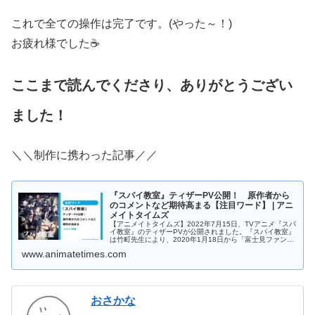
これで全ての操作は完了です。(やった～！)
お疲れ様でした☕
ここまで読んでくださり、ありがとうござい
ました！
＼＼制作に携わった記事／／
『スパイ教室』ティザーPV公開！ 原作者から
のコメントなど期待高まる【注目ワード】 | アニ
メイトタイムズ
【アニメイトタイムズ】2022年7月15日、TVアニメ『スパ
イ教室』のティザーPVが公開されました。『スパイ教室』
は竹町先生により、2020年1月18日から「富士見ファンタ
ジア文庫（KADOKAWA）」より刊行されているライトノ
www.animatetimes.com
ベルで、シリーズ累計発行部数50万部を突破した人気作品
です。水面下...
おさかな