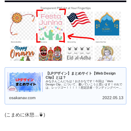
【LPデザイン】まとめサイト【Web Design
Clip】とは？
みなさんこんにちは！おさかなです！今回は「Web
Design Clip」について、書いていこうと思います！それで
は、レッツゴー！！！！！想定読者・ランディングページ
を作成したい方・LPデザインの見本を探している方...
osakanav.com
2022.05.13
(こまめに休憩…🍵)