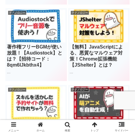
テクノロジー
テクノロジー
著作権フリーBGMが使い
【無料】JavaScriptによ
放題！【Audiostock】と
る、悪質なマルウェア対
は？【招待コード：
策！Chrome拡張機能
8qm6IJkbthx4】
【JShelter】とは？
...
...
テクノロジー
テクノロジー
ネットで自分のスキルを販
【美少女】アイコン画像を
売できる？！「予約サイ
「自動生成」してくれる
メニュー
ホーム
検索
トップ
サイドバー