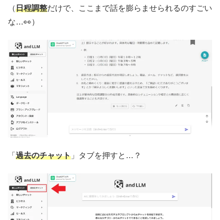
（
日程調整
だけで、ここまで話を膨らませられるのすごい
な…👀）
「
過去のチャット
」タブを押すと…？