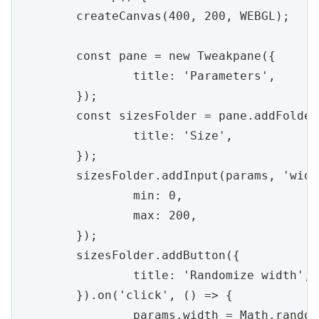
	createCanvas(400, 200, WEBGL);

	const pane = new Tweakpane({

		title: 'Parameters',

	});

	const sizesFolder = pane.addFolder({

		title: 'Size',

	});

	sizesFolder.addInput(params, 'width', {

		min: 0,

		max: 200,

	});

	sizesFolder.addButton({

		title: 'Randomize width',

	}).on('click', () => {

		params.width = Math.random() * 100;
