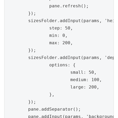
		pane.refresh();

	});

	sizesFolder.addInput(params, 'height', {

		step: 50,

		min: 0,

		max: 200,

	});

	sizesFolder.addInput(params, 'depth', {

		options: {

			small: 50,

			medium: 100,

			large: 200,

		},

	});

	pane.addSeparator();

	pane.addInput(params, 'backgroundColor');
