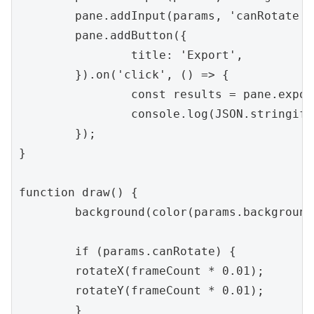
	pane.addInput(params, 'canRotate');

	pane.addButton({

		title: 'Export',

	}).on('click', () => {

		const results = pane.exportPreset();

		console.log(JSON.stringify(results, null, 2));

	});

}

function draw() {

	background(color(params.backgroundColor));

	if (params.canRotate) {

	rotateX(frameCount * 0.01);

	rotateY(frameCount * 0.01);

	}
