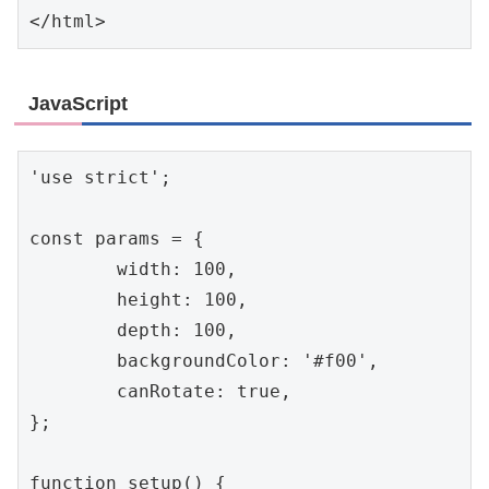
</html>
JavaScript
'use strict';

const params = {

	width: 100,

	height: 100,

	depth: 100,

	backgroundColor: '#f00',

	canRotate: true,

};

function setup() {
