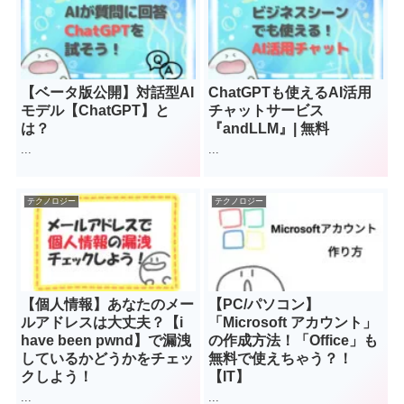
【ベータ版公開】対話型AI
ChatGPTも使えるAI活用
モデル【ChatGPT】と
チャットサービス
は？
『andLLM』| 無料
...
...
テクノロジー
テクノロジー
【個人情報】あなたのメー
【PC/パソコン】
ルアドレスは大丈夫？【i
「Microsoft アカウント」
have been pwnd】で漏洩
の作成方法！「Office」も
しているかどうかをチェッ
無料で使えちゃう？！
クしよう！
【IT】
...
...