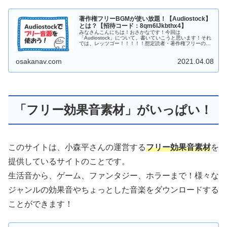
著作権フリーBGMが使い放題！【Audiostock】
とは？【招待コード：8qm6IJkbthx4】
みなさんこんにちは！おさかなです！今回は
「Audiostock」について、書いていこうと思います！それ
では、レッツゴー！！！！！想定読者・著作権フリーの音
楽素材を探している方・高音質な音源を利用したい方・自
分で作っ...
osakanav.com
2021.04.08
「フリー効果音素材」がいっぱい！
このサイトは、小森平さんの運営する
フリー効果音素材
を
提供しているサイトのことです。
生活音から、ゲーム、ファンタジー、ホラーまで！様々な
ジャンルの効果音やちょっとした音楽をダウンロードする
ことができます！