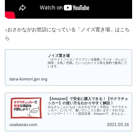
↓おさかながお世話になっている「ノイズ置き場」はこち
ら
ノイズ置き場
『ホワイトノイズ／プツプツ／冷蔵庫／ラジオ・テレビ／
環境・大気／空調』といったのノイズ音を無料で配布して
います。
taira-komori.jpn.org
【Amazon】で安全に購入できる！【サクラチェ
ッカー】の使い方をわかりやすく解説！
みなさんこんにちは！おさかなです！今回は「サクラチェ
ッカー」について、書いていこうと思います！それでは、
レッツゴー！！！！！想定読者・Amazonで、きちんとし
た商品を購入したい方・Amazonで怪しい商品を判別し...
osakanav.com
2021.03.16