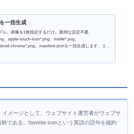
を一括生成
プル。画像を1枚指定するだけ。面倒な設定不要。
png、apple-touch-icon*.png、mstile*.png、
、android-chrome*.png、manifest.jsonを一括生成します。エラ
ーク・イメージとして、ウェブサイト運営者がウェブサ
る。favorite iconという英語の語句を縮約