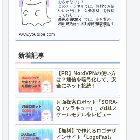
おさかなです！
このチャンネルでは、無料でお使
いいただける「音楽素材」を投稿
しております。
商用利用OK！
「Audiostock」では、高音質の
利用規約は、各動画の概要欄をご
「wavファイル」を販売しており
参照ください。
ますので、気になる方は是非ご活
用ください！
www.youtube.com
新着記事
【PR】NordVPNの使い方
は？通信を暗号化して、安
全にネット接続！
月面探索ロボット「SORA-
Q（ソラキュー）」の1/1ス
ケールモデルをレビュー
【無料】で作れるロゴデザ
インサイト『LogoFast』