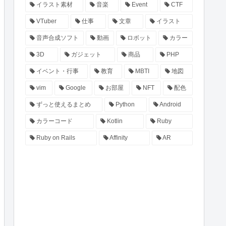
イラスト素材
音楽
Event
CTF
VTuber
仕事
文章
イラスト
音声合成ソフト
動画
ロボット
カラー
3D
ガジェット
商品
PHP
イベント・行事
教育
MBTI
地図
vim
Google
お部屋
NFT
配色
ずっと使えるまとめ
Python
Android
カラーコード
Kotlin
Ruby
Ruby on Rails
Affinity
AR