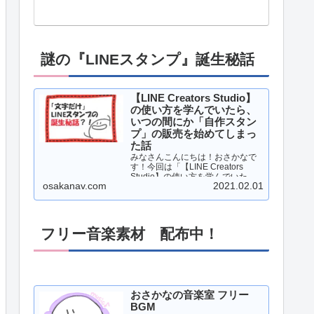
謎の『LINEスタンプ』誕生秘話
【LINE Creators Studio】
の使い方を学んでいたら、
いつの間にか「自作スタン
プ」の販売を始めてしまっ
た話
みなさんこんにちは！おさかなで
す！今回は「【LINE Creators
Studio】の使い方を学んでいた
osakanav.com
2021.02.01
ら、いつの間にか「自作スタン
プ」の販売を始めてしまった話」
について、書いていこうと思いま
す！それでは、レッツゴー！！…
フリー音楽素材 配布中！
おさかなの音楽室 フリー
BGM