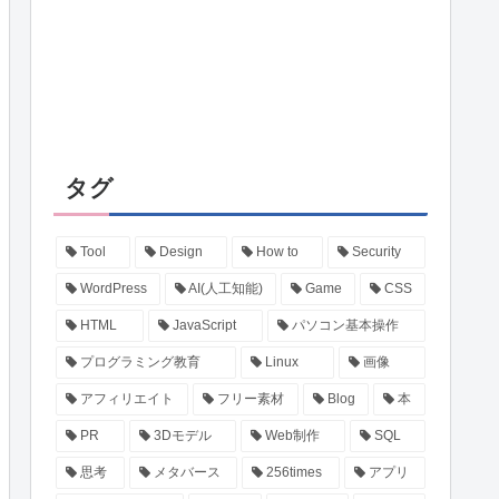
タグ
Tool
Design
How to
Security
WordPress
AI(人工知能)
Game
CSS
HTML
JavaScript
パソコン基本操作
プログラミング教育
Linux
画像
アフィリエイト
フリー素材
Blog
本
PR
3Dモデル
Web制作
SQL
思考
メタバース
256times
アプリ