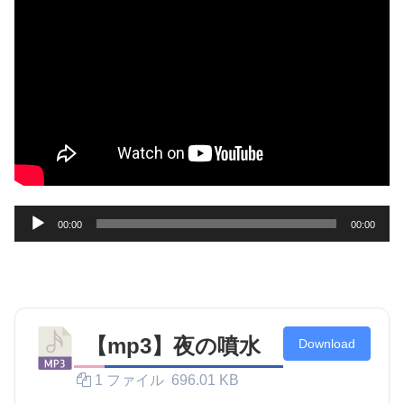
00:00
00:00
音
声
プ
レ
ー
【mp3】夜の噴水
Download
ヤ
1 ファイル
696.01 KB
ー