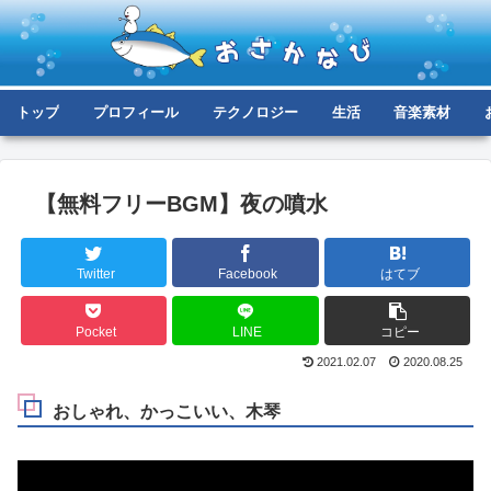
トップ
プロフィール
テクノロジー
生活
音楽素材
【無料フリーBGM】夜の噴水
Twitter
Facebook
はてブ
Pocket
LINE
コピー
2021.02.07
2020.08.25
おしゃれ、かっこいい、木琴