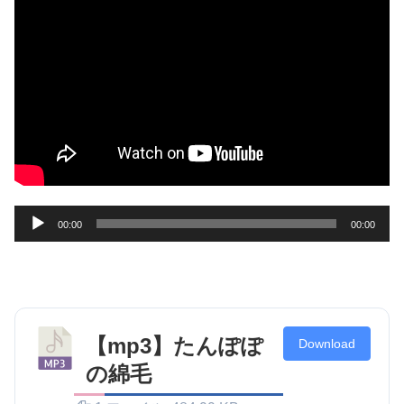
00:00
00:00
音
声
プ
レ
ー
【mp3】たんぽぽ
Download
ヤ
の綿毛
ー