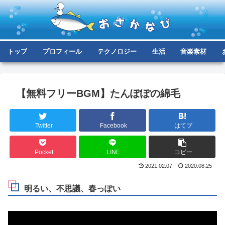
トップ
プロフィール
テクノロジー
生活
音楽素材
【無料フリーBGM】たんぽぽの綿毛
Twitter
Facebook
はてブ
Pocket
LINE
コピー
2021.02.07
2020.08.25
明るい、不思議、春っぽい