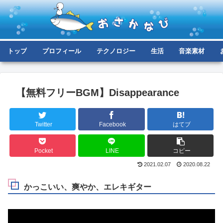
トップ
プロフィール
テクノロジー
生活
音楽素材
【無料フリーBGM】Disappearance
Twitter
Facebook
はてブ
Pocket
LINE
コピー
2021.02.07
2020.08.22
かっこいい、爽やか、エレキギター