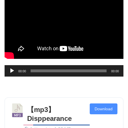
音
00:00
00:00
声
プ
レ
ー
【mp3】
ヤ
Download
ー
Disppearance