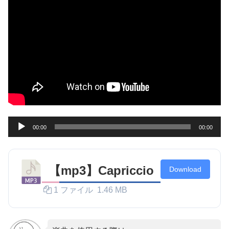
音
00:00
00:00
声
プ
レ
【mp3】Capriccio
Download
ー
1 ファイル
1.46 MB
ヤ
ー